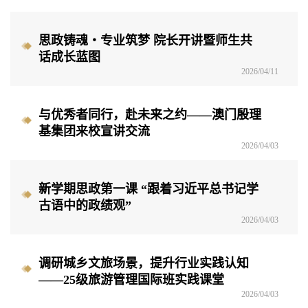
思政铸魂・专业筑梦 院长开讲暨师生共
话成长蓝图
2026/04/11
与优秀者同行，赴未来之约——澳门殷理
基集团来校宣讲交流
2026/04/03
新学期思政第一课 “跟着习近平总书记学
古语中的政绩观”
2026/04/03
调研城乡文旅场景，提升行业实践认知
——25级旅游管理国际班实践课堂
2026/04/03