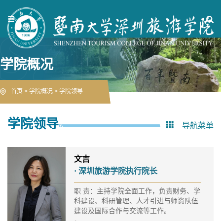
学院概况
首页
>
学院概况
>
学院领导
学院领导
导航菜单
文吉
· 深圳旅游学院执行院长
职 责：主持学院全面工作，负责财务、学
科建设、科研管理、人才引进与师资队伍
建设及国际合作与交流等工作。