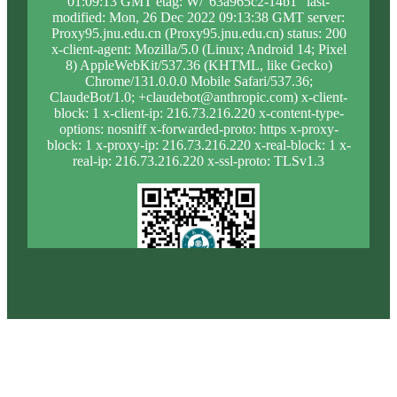
01:09:13 GMT etag: W/"63a965c2-14b1" last-
modified: Mon, 26 Dec 2022 09:13:38 GMT server:
Proxy95.jnu.edu.cn (Proxy95.jnu.edu.cn) status: 200
x-client-agent: Mozilla/5.0 (Linux; Android 14; Pixel
8) AppleWebKit/537.36 (KHTML, like Gecko)
Chrome/131.0.0.0 Mobile Safari/537.36;
ClaudeBot/1.0; +claudebot@anthropic.com) x-client-
block: 1 x-client-ip: 216.73.216.220 x-content-type-
options: nosniff x-forwarded-proto: https x-proxy-
block: 1 x-proxy-ip: 216.73.216.220 x-real-block: 1 x-
real-ip: 216.73.216.220 x-ssl-proto: TLSv1.3